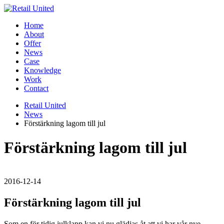
Home
About
Offer
News
Case
Knowledge
Work
Contact
Retail United
News
Förstärkning lagom till jul
Förstärkning lagom till jul
2016-12-14
Förstärkning lagom till jul
Som en för tidig julklapp kan vi nu glädjas åt att vi har vår nye